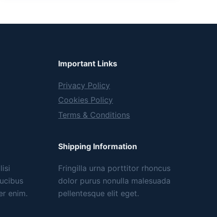
Important Links
Privacy Policy
Cookies Policy
Terms & Conditions
Shipping Information
isi
Fringilla urna porttitor rhoncus
aucibus
dolor purus nonulla malesuada
er enim.
pellentesque elit eget.