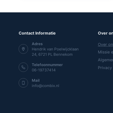
Contact Informatie
Over o
Adres
Over on
Hendrik van Poelwijcklaan
Missie e
24, 6721 PL Bennekom
Algeme
Telefoonnummer
Privacy
06-19737414
Mail
info@combix.nl