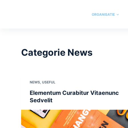
D
o
ORGANISATIE
o
r
g
a
Categorie
News
a
n
n
a
a
NEWS
,
USEFUL
r
Elementum Curabitur Vitaenunc
a
Sedvelit
r
t
i
k