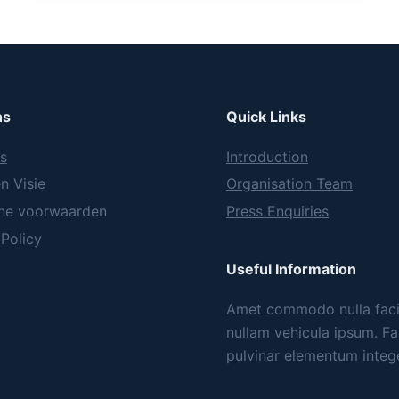
ns
Quick Links
s
Introduction
n Visie
Organisation Team
ne voorwaarden
Press Enquiries
 Policy
Useful Information
Amet commodo nulla facil
nullam vehicula ipsum. F
pulvinar elementum integ