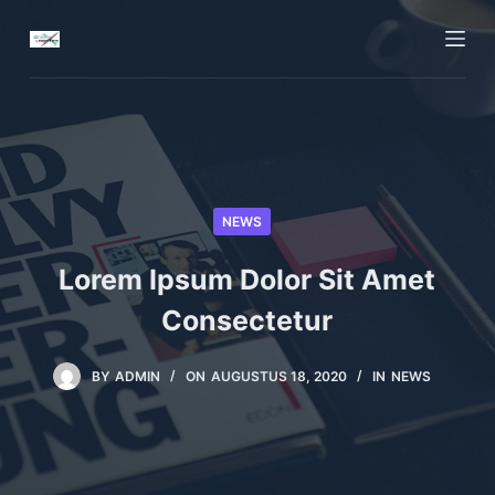
D
o
o
r
g
a
a
NEWS
n
n
Lorem Ipsum Dolor Sit Amet
a
a
Consectetur
r
a
BY
ADMIN
ON
AUGUSTUS 18, 2020
IN
NEWS
r
t
i
k