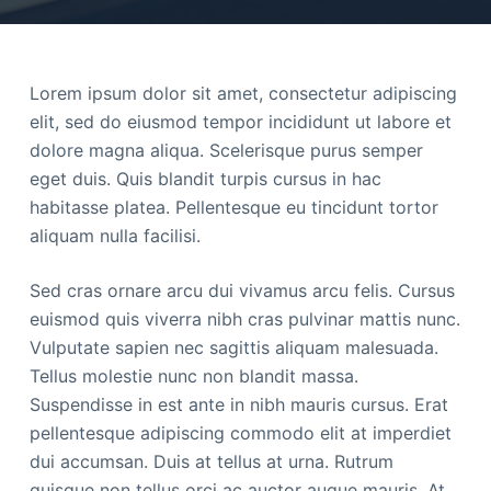
e
l
Lorem ipsum dolor sit amet, consectetur adipiscing
elit, sed do eiusmod tempor incididunt ut labore et
dolore magna aliqua. Scelerisque purus semper
eget duis. Quis blandit turpis cursus in hac
habitasse platea. Pellentesque eu tincidunt tortor
aliquam nulla facilisi.
Sed cras ornare arcu dui vivamus arcu felis. Cursus
euismod quis viverra nibh cras pulvinar mattis nunc.
Vulputate sapien nec sagittis aliquam malesuada.
Tellus molestie nunc non blandit massa.
Suspendisse in est ante in nibh mauris cursus. Erat
pellentesque adipiscing commodo elit at imperdiet
dui accumsan. Duis at tellus at urna. Rutrum
quisque non tellus orci ac auctor augue mauris. At